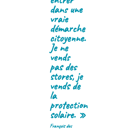
dans une
vraie
démarche
citoyenne.
Je ne
vends
pas des
stores, je
vends de
la
protection
solaire. »
François des