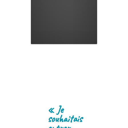
« Je
souhaitais
entrer