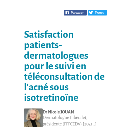
Partager
Tweet
Satisfaction
patients-
dermatologues
pour le suivi en
téléconsultation de
l'acné sous
isotretinoïne
Dr
Nicole
JOUAN
dermatologue
(
libérale
),
présidente (FFFCEDV) [2021…]