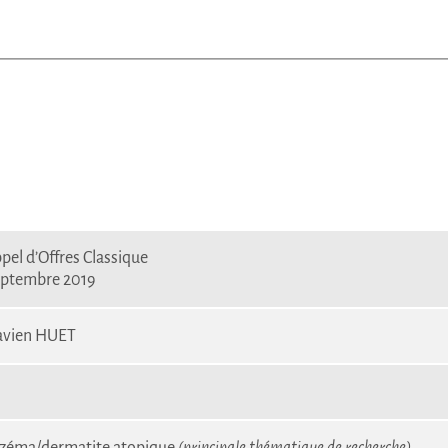
pel d’Offres Classique
ptembre 2019
avien HUET
zéma/dermatite atopique
(principale thématique de recherche)