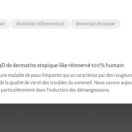
que
dermatose inflammatoire
dermatose chronique
o 3D de dermatite atopique-like réinnervé 100% humain
une maladie de peau fréquente qui se caractérise par des rougeur
e la qualité de vie et des troubles du sommeil. Nous savons aujour
s particulièrement dans l’induction des démangeaisons.