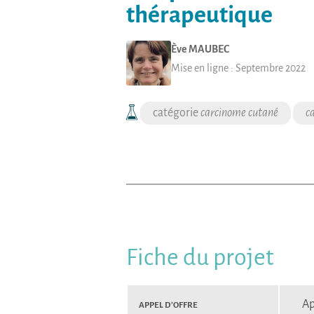
thérapeutique
Ève
MAUBEC
Mise en ligne :
Septembre 2022
carcinome cutané
c
Fiche du projet
Appel d’Offre
Ap